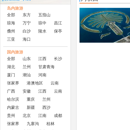
岛内旅游
全部
东方
五指山
琼海
万宁
琼中
昌江
儋州
白沙
陵水
保亭
三亚
海口
国内旅游
全部
山东
江西
长沙
湖北
兰州
甘肃青海
厦门
潮汕
河南
张家界
港澳地区
云南
广西
安徽
江西
云南
哈尔滨
重庆
兰州
内蒙古
新疆
西沙
贵州
北京
江南
成都
张家界
九寨沟
桂林