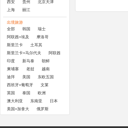
西安
贵州
北京天津
上海
丽江
出境旅游
全部
韩国
瑞士
阿联酋+埃及
摩洛哥
斯里兰卡
土耳其
斯里兰卡+马尔代夫
阿联酋
印度
新马泰
朝鲜
柬埔寨
老挝
越南
迪拜
美国
东欧五国
西班牙+葡萄牙
文莱
英国
泰国
欧洲
澳大利亚
东南亚
日本
美国+加拿大
俄罗斯